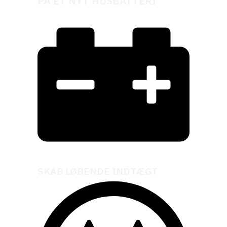
PÅ ET NYT HUSBATTERI
SKAB LØBENDE INDTÆGT