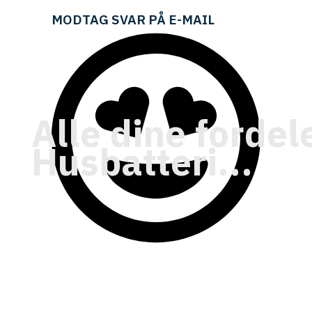
MODTAG SVAR PÅ E-MAIL
Mange solcelleejere får i dag langt
mindre ud af deres anlæg, end de kunne.
Afregningen for overskudsstrøm til
nettet er lav, og store mængder
solenergi går tabt. Med SUNBESS ændrer
Alle dine forde
det sig. Systemet lagrer din egen
Husbatteri...
produktion, når der er sol, og hjælper dig
med at tjene penge, når der ikke er sol.
Dit anlæg arbejder for dig året rundt.