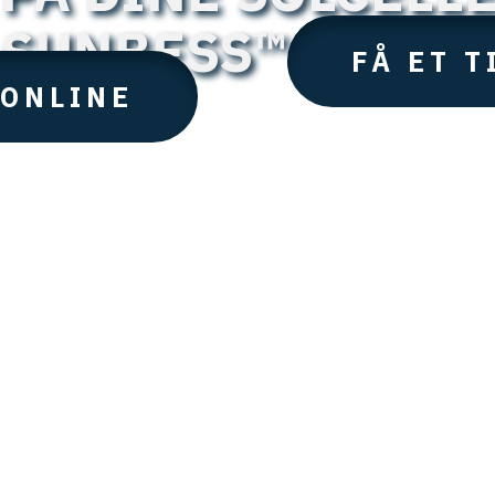
SUNBESS™
FÅ ET T
ONLINE