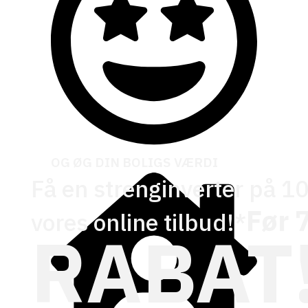
OG ØG DIN BOLIGS VÆRDI
Få en strenginverter på 10
Før 
vores online tilbud!*
RABAT