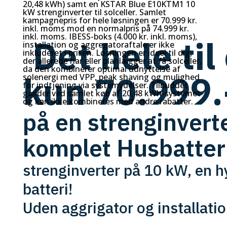
20,48 kWh) samt en KSTAR Blue E10KTM1 10
kW strenginverter til solceller. Samlet
kampagnepris for hele løsningen er 70.999 kr.
inkl. moms mod en normalpris på 74.999 kr.
inkl. moms. IBESS-boks (4.000 kr. inkl. moms),
Det hele til
installation og aggregatoraftale er ikke
inkluderet i prisen. Løsningen er ideel til dig,
der allerede har eller planlægger at få solceller,
da den kombinerer optimal udnyttelse af
kun 70.999.
solenergi med VPP, peak shaving og mulighed
for indtjening via systemydelser. Tilbuddet
gælder ved samlet køb af 20,48 kWh-systemet
og kan ikke kombineres med andre rabatter.
på en strenginverte
komplet Husbatteri
strenginverter på 10 kW, en 
batteri!
Uden aggrigator og installatio