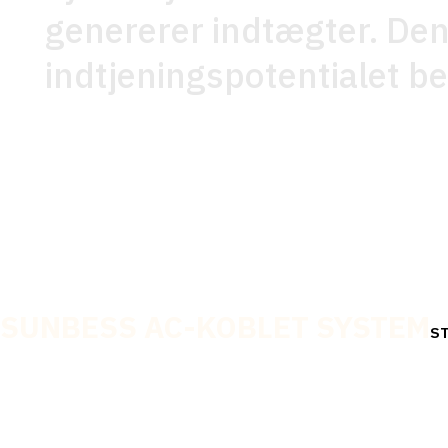
genererer indtægter. Denn
indtjeningspotentialet be
SUNBESS AC-KOBLET SYSTEM
S