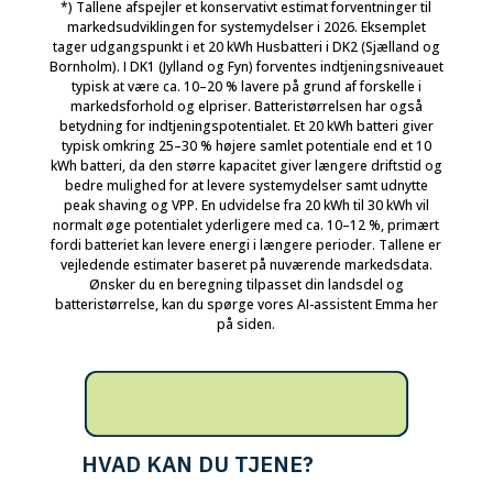
*) Tallene afspejler et konservativt estimat forventninger til
markedsudviklingen for systemydelser i 2026. Eksemplet
tager udgangspunkt i et 20 kWh Husbatteri i DK2 (Sjælland og
Bornholm). I DK1 (Jylland og Fyn) forventes indtjeningsniveauet
typisk at være ca. 10–20 % lavere på grund af forskelle i
markedsforhold og elpriser. Batteristørrelsen har også
betydning for indtjeningspotentialet. Et 20 kWh batteri giver
typisk omkring 25–30 % højere samlet potentiale end et 10
kWh batteri, da den større kapacitet giver længere driftstid og
bedre mulighed for at levere systemydelser samt udnytte
peak shaving og VPP. En udvidelse fra 20 kWh til 30 kWh vil
normalt øge potentialet yderligere med ca. 10–12 %, primært
fordi batteriet kan levere energi i længere perioder. Tallene er
vejledende estimater baseret på nuværende markedsdata.
Ønsker du en beregning tilpasset din landsdel og
batteristørrelse, kan du spørge vores AI-assistent Emma her
på siden.
HVAD KAN DU TJENE?