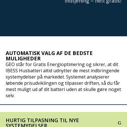
i
n
d
t
j
e
n
i
n
g
–
h
e
l
t
g
r
a
t
i
s
!
AUTOMATISK VALG AF DE BEDSTE
MULIGHEDER
GEO står for Gratis Energioptimering og sikrer, at dit
IBESS Husbatteri altid udnytter de mest indbringende
systemydelser på markedet. Systemet analyserer
løbende prisudviklingen og tilpasser driften, så du får
mest muligt ud af dit batteri uden at skulle gøre noget
selv.
HURTIG TILPASNING TIL NYE
SYSTEMYDELSER