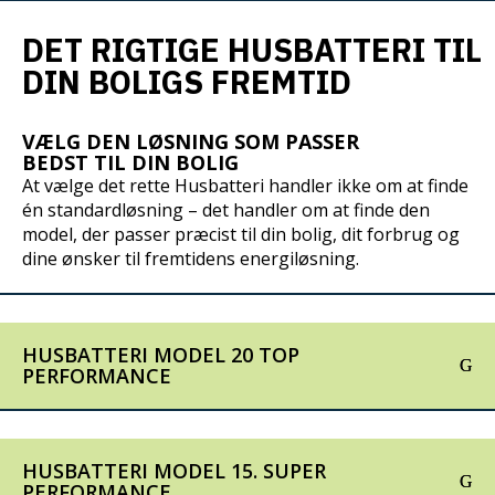
DET RIGTIGE HUSBATTERI TIL
DIN BOLIGS FREMTID
VÆLG DEN LØSNING SOM PASSER
BEDST TIL DIN BOLIG
At
vælge
det
rette
Husbatteri
handler
ikke
om
at
finde
én
standardløsning –
det
handler
om
at
finde
den
model,
der
passer
præcist
til
din
bolig,
dit
forbrug
og
dine
ønsker
til
fremtidens
energiløsning.
HUSBATTERI MODEL 20 TOP
PERFORMANCE
HUSBATTERI MODEL 15. SUPER
PERFORMANCE