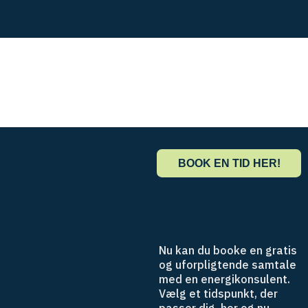
BOOK EN TID HER!
N
u
k
a
n
d
u
b
o
o
k
e
e
n
g
r
a
t
i
s
o
g
u
f
o
r
p
l
i
g
t
e
n
d
e
s
a
m
t
a
l
e
m
e
d
e
n
e
n
e
r
g
i
k
o
n
s
u
l
e
n
t
.
V
æ
l
g
e
t
t
i
d
s
p
u
n
k
t
,
d
e
r
p
a
s
s
e
r
d
i
g
,
h
e
r
o
g
n
u
.