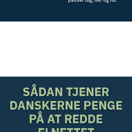
SÅDAN TJENER
DANSKERNE PENGE
PÅ AT REDDE