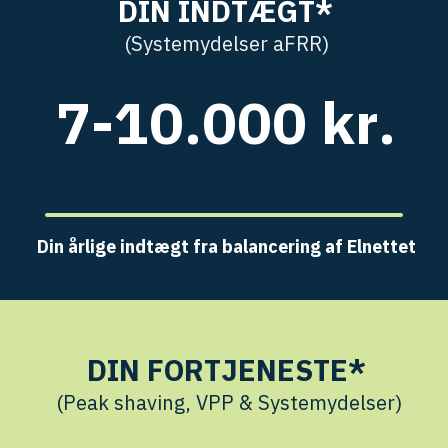
D
I
N
I
N
D
T
Æ
G
T
*
(
S
y
s
t
e
m
y
d
e
l
s
e
r
a
F
R
R
)
7
-
1
0
.
0
0
0
k
r
.
Din
årlige
indtægt
fra
balancering
af
Elnettet
D
I
N
F
O
R
T
J
E
N
E
S
T
E
*
(
P
e
a
k
s
h
a
v
i
n
g
,
V
P
P
&
S
y
s
t
e
m
y
d
e
l
s
e
r
)