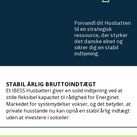
F
o
r
v
a
n
d
l
d
i
t
H
u
s
b
a
t
t
e
r
i
t
i
l
e
n
s
t
r
a
t
e
g
i
s
k
r
e
s
s
o
u
r
c
e
,
d
e
r
s
t
y
r
k
e
r
d
e
t
d
a
n
s
k
e
e
l
n
e
t
o
g
s
i
k
r
e
r
d
i
g
e
n
s
t
a
b
i
l
i
n
d
t
j
e
n
i
n
g
.
STABIL ÅRLIG BRUTTOINDTÆGT
Et IBESS Husbatteri giver en solid indtjening ved at
stille fleksibel kapacitet til rådighed for Energinet.
Markedet for systemydelser vokser, og det betyder, at
private husstande nu kan opnå en stabil årlig indtægt
uden at investere i solceller.