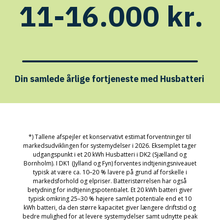
1
1
-
1
6
.
0
0
0
k
r
.
Din
samlede
årlige
fortjeneste
med
Husbatteri
*) Tallene afspejler et konservativt estimat forventninger til
markedsudviklingen for systemydelser i 2026. Eksemplet tager
udgangspunkt i et 20 kWh Husbatteri i DK2 (Sjælland og
Bornholm). I DK1 (Jylland og Fyn) forventes indtjeningsniveauet
typisk at være ca. 10–20 % lavere på grund af forskelle i
markedsforhold og elpriser. Batteristørrelsen har også
betydning for indtjeningspotentialet. Et 20 kWh batteri giver
typisk omkring 25–30 % højere samlet potentiale end et 10
kWh batteri, da den større kapacitet giver længere driftstid og
bedre mulighed for at levere systemydelser samt udnytte peak