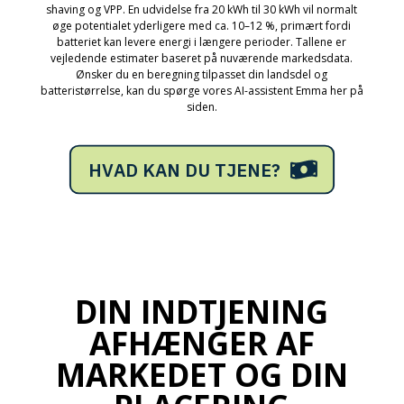
shaving og VPP. En udvidelse fra 20 kWh til 30 kWh vil normalt
øge potentialet yderligere med ca. 10–12 %, primært fordi
batteriet kan levere energi i længere perioder. Tallene er
vejledende estimater baseret på nuværende markedsdata.
Ønsker du en beregning tilpasset din landsdel og
batteristørrelse, kan du spørge vores AI-assistent Emma her på
siden.
M
O
E
O
-
A
R
S
P
Ø
G
I
R
B
M
T
A
DIN INDTJENING
AFHÆNGER AF
MARKEDET OG DIN