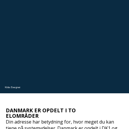
Kilde: Energinet
DANMARK ER OPDELT I TO
ELOMRÅDER
Din adresse har betydning for, hvor meget du kan
tjene på systemydelser. Danmark er opdelt i DK1 og