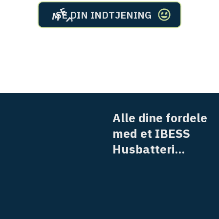
R
M
E
D
E
T
H
U
S
B
A
T
T
E
I
A
l
l
e
d
i
n
e
f
o
r
d
e
l
e
m
e
d
e
t
I
B
E
S
S
H
u
s
b
a
t
t
e
r
i
.
.
.