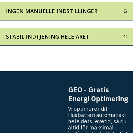
INGEN MANUELLE INDSTILLINGER
STABIL INDTJENING HELE ÅRET
G
E
O
-
G
r
a
t
i
s
E
n
e
r
g
i
O
p
t
i
m
e
r
i
n
g
V
i
o
p
t
i
m
e
r
e
r
d
i
t
H
u
s
b
a
t
t
e
r
i
a
u
t
o
m
a
t
i
s
k
i
h
e
l
e
d
e
t
s
l
e
v
e
t
i
d
,
s
å
d
u
a
l
t
i
d
f
å
r
m
a
k
s
i
m
a
l