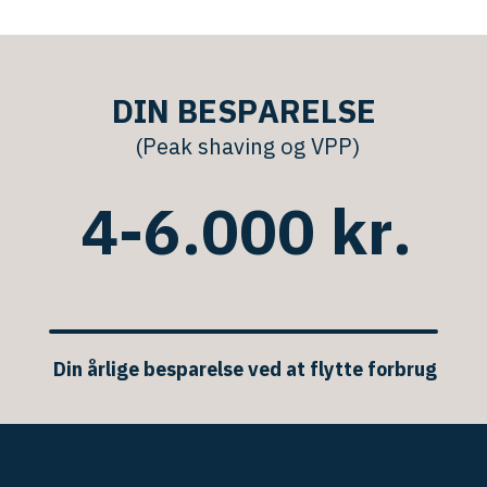
D
I
N
B
E
S
P
A
R
E
L
S
E
(
P
e
a
k
s
h
a
v
i
n
g
o
g
V
P
P
)
4
-
6
.
0
0
0
k
r
.
Din
årlige
besparelse
ved
at
flytte
forbrug