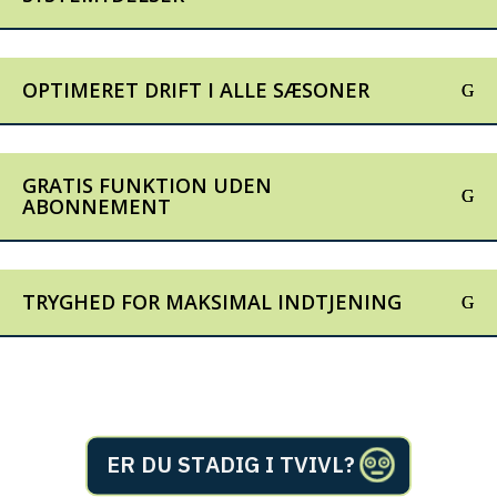
OPTIMERET DRIFT I ALLE SÆSONER
GRATIS FUNKTION UDEN
ABONNEMENT
TRYGHED FOR MAKSIMAL INDTJENING
E
R
D
U
S
T
A
D
I
G
I
T
V
I
V
L
?