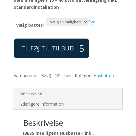
med intelligent 10 – 40 kWh batterilagring Inkl.
Standardinstallation
Ryd
Vælg batteri
Husbatteri
10
TILFØJ TIL TILBUD
kW
hybridinverter
med
batteri,
Varenummer (SKU):
D22-Ibess
Kategori:
Husbatteri
montering
og
systemydelser
Beskrivelse
antal
Yderligere information
Beskrivelse
IBESS Intelligent Husbatteri inkl.