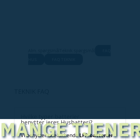
Alm. spørgsmål
Teknik spørgsmål
FAQ
HUS
FAQ TEKNIK
TEKNIK FAQ
Hvilke typer batterier
MANGE TJENE
benytter jeres Husbatteri?
Vi benytter udelukkende
LFP-batterier