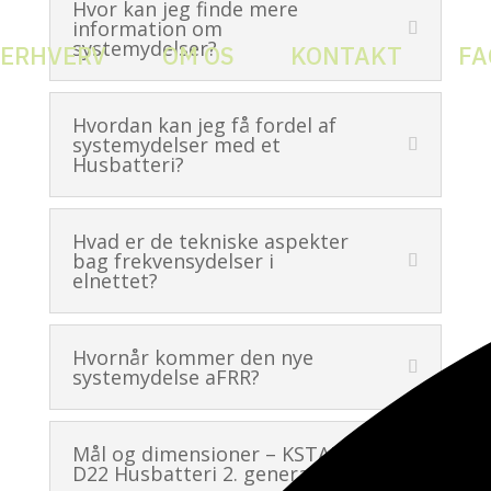
Hvor kan jeg finde mere
information om
systemydelser?
ERHVERV
OM OS
KONTAKT
FA
Hvordan kan jeg få fordel af
systemydelser med et
Husbatteri?
Hvad er de tekniske aspekter
bag frekvensydelser i
elnettet?
Hvornår kommer den nye
systemydelse aFRR?
Mål og dimensioner – KSTAR
D22 Husbatteri 2. generation