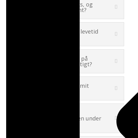
Hvad gør en IBESS Boks, og
hvad gør den intelligent?
Hvad er den forventet levetid
af Husbatteriet?
Hvad betyder C-faktor på
batteriet og er det vigtigt?
Hvad er AC-Kobling til mit
Solcelleanlæg?
Hvor meget støjer
Husbatteriet inverteren under
drift?