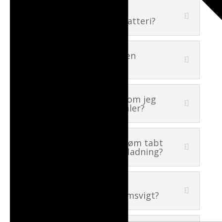
Hvor meget slider
systemydelser på et batteri?
Hvorfor skal jeg have en
summationsmåler?
Hvordan kan jeg vide, om jeg
har en summationsmåler?
Går der ikke en del strøm tabt
under opladning og afladning?
Hvordan fungerer
Husbatteriet ved strømsvigt?