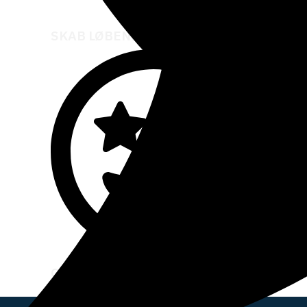
SKAB LØBENDE INDTÆGT
OG ØG DIN BOLIGS VÆRDI