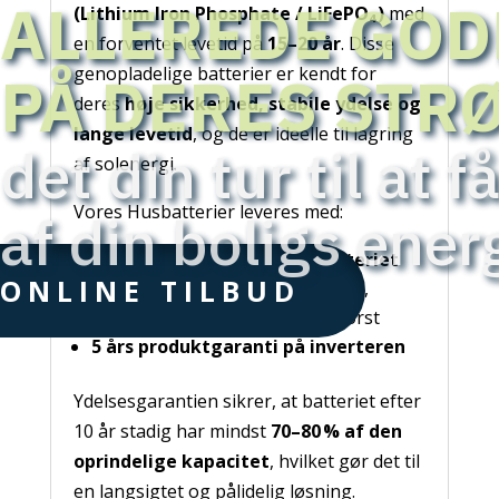
ALLEREDE GOD
(Lithium Iron Phosphate / LiFePO₄)
med
en forventet levetid på
15–20 år
. Disse
genopladelige batterier er kendt for
PÅ DERES STR
deres
høje sikkerhed, stabile ydelse og
lange levetid
, og de er ideelle til lagring
det din tur til at 
af solenergi.
Vores Husbatterier leveres med:
af din boligs ener
10 års ydelsesgaranti på batteriet
ONLINE TILBUD
eller op til
6.000 fulde cyklusser
,
afhængigt af hvad der opnås først
5 års produktgaranti på inverteren
Ydelsesgarantien sikrer, at batteriet efter
10 år stadig har mindst
70–80 % af den
oprindelige kapacitet
, hvilket gør det til
en langsigtet og pålidelig løsning.