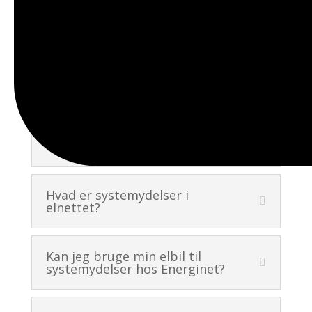
Hvem opsætter Husbatteriet?
Hvor kan man placere et
Husbatteri?
Kan jeg opsættes et
Husbatteri sammen med
varmepumpe?
Hvad er systemydelser i
elnettet?
Kan jeg bruge min elbil til
systemydelser hos Energinet?