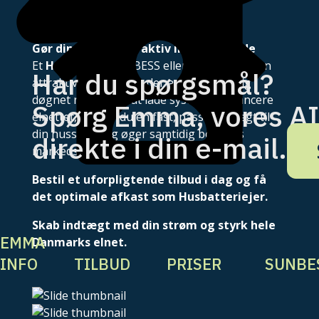
OM HUSBATTERI
Gør din bolig til en aktiv indtægtskilde
Et
Husbatteri
fra IBESS eller SUNBESS er en
Har du spørgsmål?
attraktiv investering, der arbejder for dig
døgnet rundt. Ved at lade systemet balancere
Spørg Emma, vores AI-a
elnettet, skaber du en fast, passiv indtægt til
din husstand og øger samtidig boligens
direkte i din e-mail.
markedsværdi markant.
Bestil et uforpligtende tilbud i dag og få
det optimale afkast som Husbatteriejer.
Skab indtægt med din strøm og styrk hele
EMMA
Danmarks elnet.
INFO
TILBUD
PRISER
SUNBE