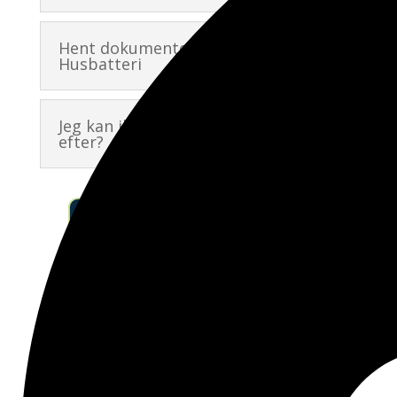
Hent dokumenter om K-STAR
Husbatteri
Jeg kan ikke finde det jeg leder
efter?
FÅ TILSENDT ET TILBUD