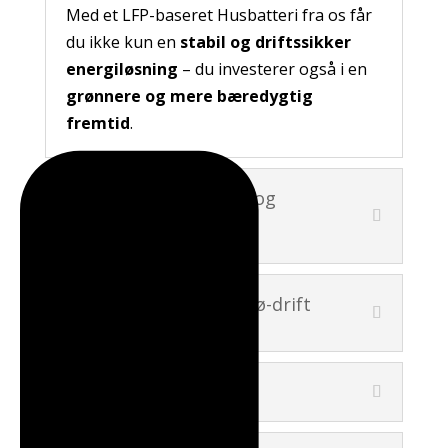
Med et LFP-baseret Husbatteri fra os får
du ikke kun en
stabil og driftssikker
energiløsning
– du investerer også i en
grønnere og mere bæredygtig
fremtid
.
Skal jeg have en LAN- og
internetopkobling til
Husbatteriet?
Hvad er forskellen på ø-drift
og strømbackup?
Hvad er en Inverter?